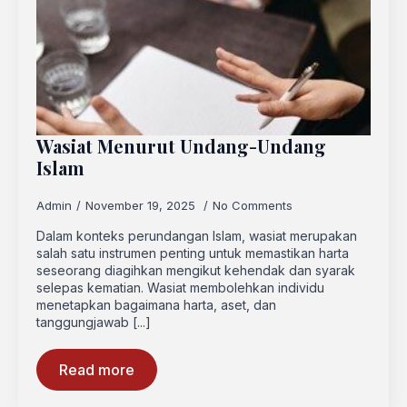
Wasiat Menurut Undang-Undang
Islam
Admin
November 19, 2025
No Comments
Dalam konteks perundangan Islam, wasiat merupakan
salah satu instrumen penting untuk memastikan harta
seseorang diagihkan mengikut kehendak dan syarak
selepas kematian. Wasiat membolehkan individu
menetapkan bagaimana harta, aset, dan
tanggungjawab [...]
Read more