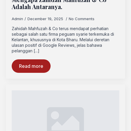
Adalah Antaranya.
Admin
December 19, 2025
No Comments
Zahidah Mahfuzah & Co terus mendapat perhatian
sebagai salah satu firma peguam syarie terkemuka di
Kelantan, khususnya di Kota Bharu. Melalui deretan
ulasan positif di Google Reviews, jelas bahawa
pelanggan [...]
Read more