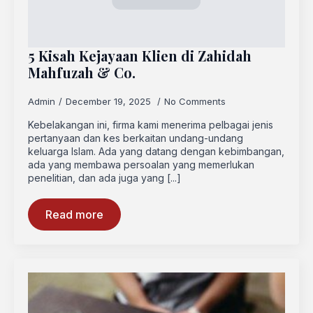
5 Kisah Kejayaan Klien di Zahidah
Mahfuzah & Co.
Admin
December 19, 2025
No Comments
Kebelakangan ini, firma kami menerima pelbagai jenis
pertanyaan dan kes berkaitan undang-undang
keluarga Islam. Ada yang datang dengan kebimbangan,
ada yang membawa persoalan yang memerlukan
penelitian, dan ada juga yang [...]
Read more