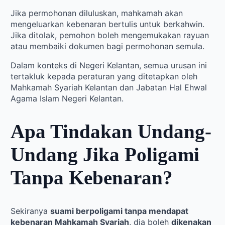
Jika permohonan diluluskan, mahkamah akan
mengeluarkan kebenaran bertulis untuk berkahwin.
Jika ditolak, pemohon boleh mengemukakan rayuan
atau membaiki dokumen bagi permohonan semula.
Dalam konteks di Negeri Kelantan, semua urusan ini
tertakluk kepada peraturan yang ditetapkan oleh
Mahkamah Syariah Kelantan dan Jabatan Hal Ehwal
Agama Islam Negeri Kelantan.
Apa Tindakan Undang-
Undang Jika Poligami
Tanpa Kebenaran?
Sekiranya
suami berpoligami tanpa mendapat
kebenaran Mahkamah Syariah
, dia boleh
dikenakan