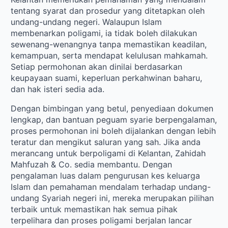
tentang syarat dan prosedur yang ditetapkan oleh
undang-undang negeri. Walaupun Islam
membenarkan poligami, ia tidak boleh dilakukan
sewenang-wenangnya tanpa memastikan keadilan,
kemampuan, serta mendapat kelulusan mahkamah.
Setiap permohonan akan dinilai berdasarkan
keupayaan suami, keperluan perkahwinan baharu,
dan hak isteri sedia ada.
Dengan bimbingan yang betul, penyediaan dokumen
lengkap, dan bantuan peguam syarie berpengalaman,
proses permohonan ini boleh dijalankan dengan lebih
teratur dan mengikut saluran yang sah. Jika anda
merancang untuk berpoligami di Kelantan, Zahidah
Mahfuzah & Co. sedia membantu. Dengan
pengalaman luas dalam pengurusan kes keluarga
Islam dan pemahaman mendalam terhadap undang-
undang Syariah negeri ini, mereka merupakan pilihan
terbaik untuk memastikan hak semua pihak
terpelihara dan proses poligami berjalan lancar