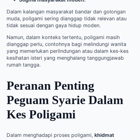
Dalam kalangan masyarakat bandar dan golongan
muda, poligami sering dianggap tidak relevan atau
tidak sesuai dengan gaya hidup moden.
Namun, dalam konteks tertentu, poligami masih
dianggap perlu, contohnya bagi melindungi wanita
yang memerlukan perlindungan atau dalam kes-kes
kesihatan isteri yang menghalang tanggungjawab
rumah tangga.
Peranan Penting
Peguam Syarie Dalam
Kes Poligami
Dalam menghadapi proses poligami,
khidmat