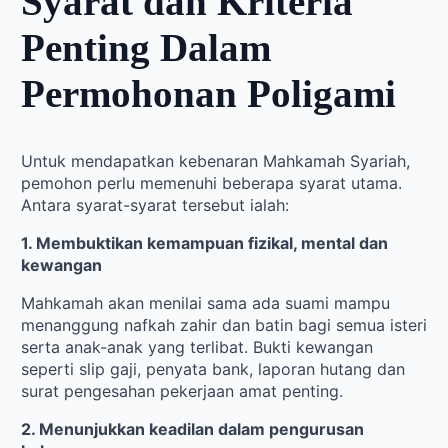
Syarat dan Kriteria
Penting Dalam
Permohonan Poligami
Untuk mendapatkan kebenaran Mahkamah Syariah,
pemohon perlu memenuhi beberapa syarat utama.
Antara syarat-syarat tersebut ialah:
1. Membuktikan kemampuan fizikal, mental dan
kewangan
Mahkamah akan menilai sama ada suami mampu
menanggung nafkah zahir dan batin bagi semua isteri
serta anak-anak yang terlibat. Bukti kewangan
seperti slip gaji, penyata bank, laporan hutang dan
surat pengesahan pekerjaan amat penting.
2. Menunjukkan keadilan dalam pengurusan