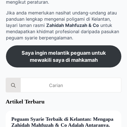
mengikut peraturan.
Jika anda memerlukan nasihat undang-undang atau
panduan lengkap mengenai poligami di Kelantan,
layari laman rasmi
Zahidah Mahfuzah & Co
untuk
mendapatkan khidmat profesional daripada pasukan
peguam syarie berpengalaman.
Saya ingin melantik peguam untuk
mewakili saya di mahkamah
Search
for:
Artikel Terbaru
Peguam Syarie Terbaik di Kelantan: Mengapa
Zahidah Mahfuzah & Co Adalah Antaranya.