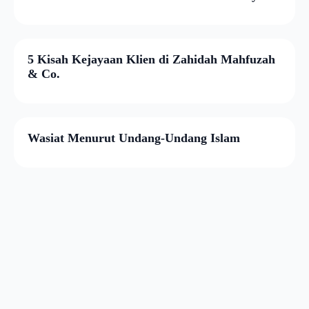
5 Kisah Kejayaan Klien di Zahidah Mahfuzah
& Co.
Wasiat Menurut Undang-Undang Islam