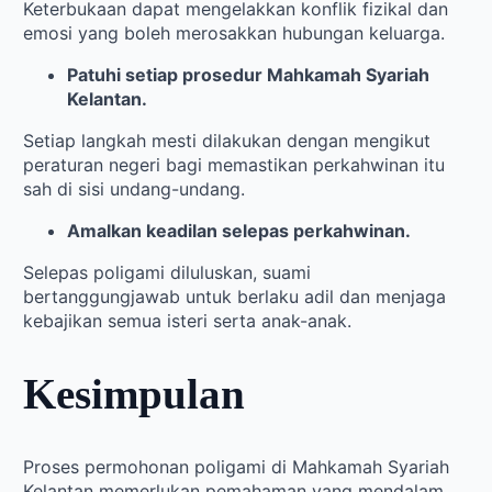
Keterbukaan dapat mengelakkan konflik fizikal dan
emosi yang boleh merosakkan hubungan keluarga.
Patuhi setiap prosedur Mahkamah Syariah
Kelantan.
Setiap langkah mesti dilakukan dengan mengikut
peraturan negeri bagi memastikan perkahwinan itu
sah di sisi undang-undang.
Amalkan keadilan selepas perkahwinan.
Selepas poligami diluluskan, suami
bertanggungjawab untuk berlaku adil dan menjaga
kebajikan semua isteri serta anak-anak.
Kesimpulan
Proses permohonan poligami di Mahkamah Syariah
Kelantan memerlukan pemahaman yang mendalam