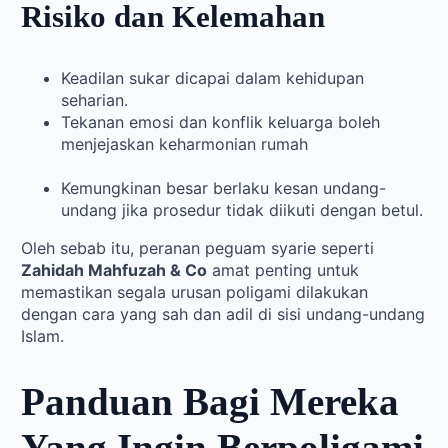
Risiko dan Kelemahan
Keadilan sukar dicapai dalam kehidupan
seharian.
Tekanan emosi dan konflik keluarga boleh
menjejaskan keharmonian rumah
tangg
Kemungkinan besar berlaku kesan undang-
undang jika prosedur tidak diikuti dengan betul.
Oleh sebab itu, peranan peguam syarie seperti
Zahidah Mahfuzah & Co
amat penting untuk
memastikan segala urusan poligami dilakukan
dengan cara yang sah dan adil di sisi undang-undang
Islam.
Panduan Bagi Mereka
Yang Ingin Berpoligami