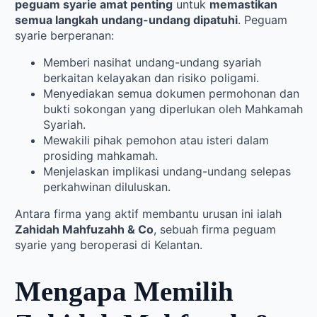
peguam syarie amat penting
untuk
memastikan
semua langkah undang-undang dipatuhi
. Peguam
syarie berperanan:
Memberi nasihat undang-undang syariah
berkaitan kelayakan dan risiko poligami.
Menyediakan semua dokumen permohonan dan
bukti sokongan yang diperlukan oleh Mahkamah
Syariah.
Mewakili pihak pemohon atau isteri dalam
prosiding mahkamah.
Menjelaskan implikasi undang-undang selepas
perkahwinan diluluskan.
Antara firma yang aktif membantu urusan ini ialah
Zahidah Mahfuzahh & Co
, sebuah firma peguam
syarie yang beroperasi di Kelantan.
Mengapa Memilih