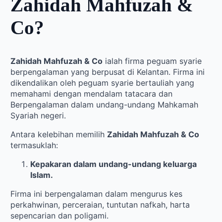
Zahidah Mahfuzah &
Co?
Zahidah Mahfuzah & Co
ialah firma peguam syarie
berpengalaman yang berpusat di Kelantan. Firma ini
dikendalikan oleh peguam syarie bertauliah yang
memahami dengan mendalam tatacara dan
Berpengalaman dalam undang-undang Mahkamah
Syariah negeri.
Antara kelebihan memilih
Zahidah Mahfuzah & Co
termasuklah:
Kepakaran dalam undang-undang keluarga
Islam.
Firma ini berpengalaman dalam mengurus kes
perkahwinan, perceraian, tuntutan nafkah, harta
sepencarian dan poligami.