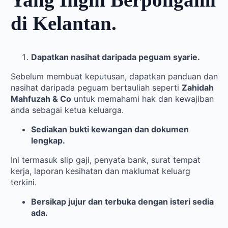
di Kelantan.
Dapatkan nasihat daripada peguam syarie.
Sebelum membuat keputusan, dapatkan panduan dan
nasihat daripada peguam bertauliah seperti
Zahidah
Mahfuzah & Co
untuk memahami hak dan kewajiban
anda sebagai ketua keluarga.
Sediakan bukti kewangan dan dokumen
lengkap.
Ini termasuk slip gaji, penyata bank, surat tempat
kerja, laporan kesihatan dan maklumat keluarg
terkini.
Bersikap jujur dan terbuka dengan isteri sedia
ada.